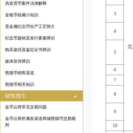
伪造货币案件法律解释
3
金银币收藏小知识
贵金属纪念币生产工艺简介
4
纪念币题材及发行要素辨识
北
购买途径及鉴定证书辨识
5
媒体宣传辨识
6
熊猫币销售渠道
7
熊猫币相关知识
8
销售指引
金币云商常见交易问题
9
金币云商所属各渠道商城熊猫币交易规
则
10