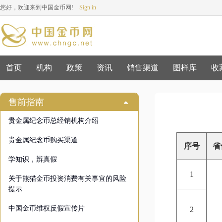
您好，欢迎来到中国金币网!
Sign in
首页
机构
政策
资讯
销售渠道
图样库
收
售前指南
贵金属纪念币总经销机构介绍
贵金属纪念币购买渠道
序号
省
学知识，辨真假
1
关于熊猫金币投资消费有关事宜的风险
提示
中国金币维权反假宣传片
2